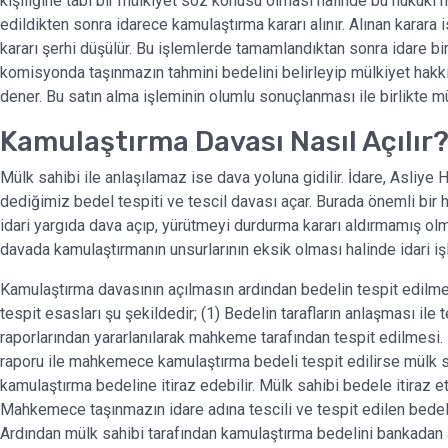
kişiliğine tabi bir mülkiyet söz konusu olması halinde bu huku
edildikten sonra idarece kamulaştırma kararı alınır. Alınan karara
kararı şerhi düşülür. Bu işlemlerde tamamlandıktan sonra idare bi
komisyonda taşınmazın tahmini bedelini belirleyip mülkiyet hakkı 
dener. Bu satın alma işleminin olumlu sonuçlanması ile birlikte m
Kamulaştırma Davası Nasıl Açılır
Mülk sahibi ile anlaşılamaz ise dava yoluna gidilir. İdare, Asl
dediğimiz bedel tespiti ve tescil davası açar. Burada önemli bi
idari yargıda dava açıp, yürütmeyi durdurma kararı aldırmamış ol
davada kamulaştırmanın unsurlarının eksik olması halinde idari işle
Kamulaştırma davasının açılmasın ardından bedelin tespit edilme
tespit esasları şu şekildedir; (1) Bedelin tarafların anlaşması ile t
raporlarından yararlanılarak mahkeme tarafından tespit edilmesi. Bu 
raporu ile mahkemece kamulaştırma bedeli tespit edilirse mülk sah
kamulaştırma bedeline itiraz edebilir. Mülk sahibi bedele itiraz e
Mahkemece taşınmazın idare adına tescili ve tespit edilen bedeli
Ardından mülk sahibi tarafından kamulaştırma bedelini bankadan 