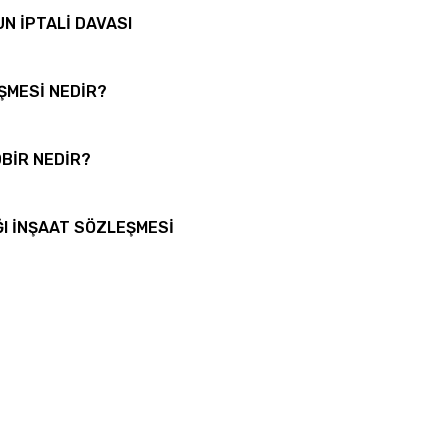
N İPTALİ DAVASI
ŞMESİ NEDİR?
DBİR NEDİR?
ĞI İNŞAAT SÖZLEŞMESİ