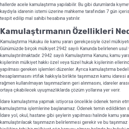
hallerde acele kamulaştırma yapılabilir. Bu gibi durumlarda kıymet
kaydıyla idarenin istemi üzerine mahkeme tarafından 7 gün içerisi
tespit edilip mal sahibi hesabına yatırılır.
Kamulaştırmanın Özellikleri Ne
Kamulaştırma Hukuku ile kamu yararı gerekçesiyle özel mülkiyete
Günümüzde birçok mülkiyet 2942 sayılı Kanunda belirlenen usul v
kamulaştırılmaktadır. 2942 sayılı Kamulaştırma Kanunu; kamu yar
kişilerinin mülkiyet hakkı özel veya tüzel hukuk kişilerinin elleri
yapılması gereken işlemleri düzenler. Ayrıca kamulaştırma bedeli 
hesaplanmasını irtifak hakkıyla birlikte taşınmazın kamu idaresi 
rağmen kullanılmayan taşınmazların geri alınmasını, idareler aras
ortaya çıkabilecek uyuşmazlıklarda çözüm yollarına yer verir.
İdare kamulaştırma yapmak istiyorsa öncelikle ödenek temin et
kamulaştırma işlemlerine başlanamaz. Ödenek temin edildikten so
İdare yol, okul, hastane gibi şeylerin yapılması halinde kamu yararı
kamulaştırılacak taşınmazın belirlenmesi gerekir ve bu taşınmaz 