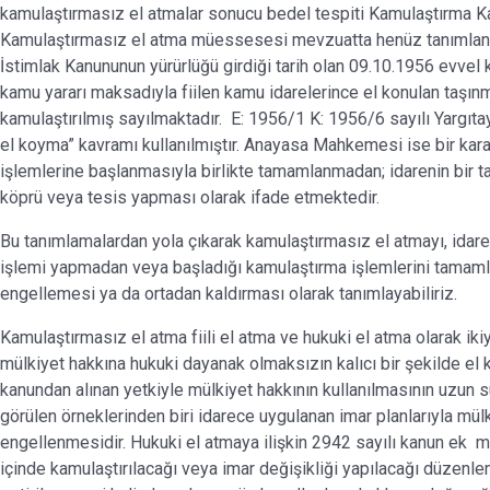
kamulaştırmasız el atmalar sonucu bedel tespiti Kamulaştırma K
Kamulaştırmasız el atma müessesesi mevzuatta henüz tanımlanm
İstimlak Kanununun yürürlüğü girdiği tarih olan 09.10.1956 evvel 
kamu yararı maksadıyla fiilen kamu idarelerince el konulan taşınma
kamulaştırılmış sayılmaktadır. E: 1956/1 K: 1956/6 sayılı Yargıta
el koyma” kavramı kullanılmıştır. Anayasa Mahkemesi ise bir kar
işlemlerine başlanmasıyla birlikte tamamlanmadan; idarenin bir 
köprü veya tesis yapması olarak ifade etmektedir.
Bu tanımlamalardan yola çıkarak kamulaştırmasız el atmayı, idare
işlemi yapmadan veya başladığı kamulaştırma işlemlerini tamaml
engellemesi ya da ortadan kaldırması olarak tanımlayabiliriz.
Kamulaştırmasız el atma fiili el atma ve hukuki el atma olarak ikiye
mülkiyet hakkına hukuki dayanak olmaksızın kalıcı bir şekilde el 
kanundan alınan yetkiyle mülkiyet hakkının kullanılmasının uzun 
görülen örneklerinden biri idarece uygulanan imar planlarıyla mülk
engellenmesidir. Hukuki el atmaya ilişkin 2942 sayılı kanun ek ma
içinde kamulaştırılacağı veya imar değişikliği yapılacağı düzenleme