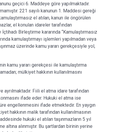
anunu geçici 6. Maddeye göre yapılmaktadır.
amıştır. 221 sayılı kanunun 1. Maddesi gereği
kamulaştırmasız el atılan, kanun ile öngörülen
zlar, el konulan idareler tarafından
y İçtihadı Birleştirme kararında “Kamulaştırmasız
arında kamulaştırmayı işlemleri yapılmadan veya
taşınmaz üzerinde kamu yararı gerekçesiyle yol,
nin kamu yararı gerekçesi ile kamulaştırma
amadan; mülkiyet hakkının kullanılmasını
 ayrılmaktadır. Fiili el atma idare tarafından
konmasını ifade eder. Hukuki el atma ise
süre engellenmesini ifade etmektedir. En yaygın
iyet hakkının malik tarafından kullanılmasının
ddesinde hukuki el atılan taşınmazların 5 yıl
 altına alınmıştır. Bu şartlardan birinin yerine