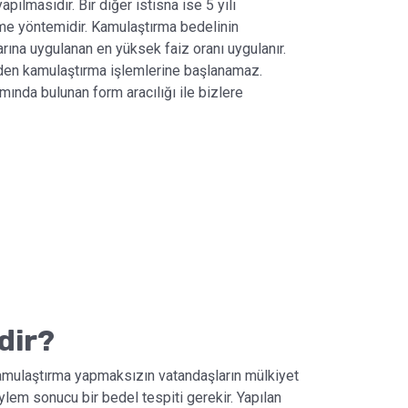
pılmasıdır. Bir diğer istisna ise 5 yılı
rme yöntemidir. Kamulaştırma bedelinin
na uygulanan en yüksek faiz oranı uygulanır.
den kamulaştırma işlemlerine başlanamaz.
smında bulunan form aracılığı ile bizlere
dir?
kamulaştırma yapmaksızın vatandaşların mülkiyet
ylem sonucu bir bedel tespiti gerekir. Yapılan