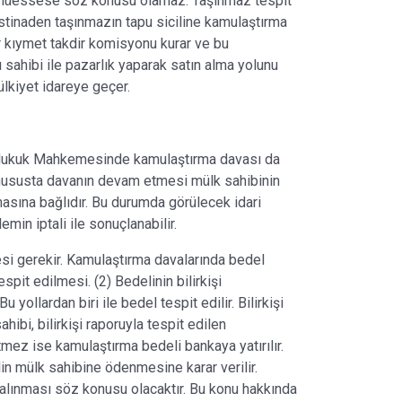
ki müessese söz konusu olamaz. Taşınmaz tespit
 istinaden taşınmazın tapu siciline kamulaştırma
r kıymet takdir komisyonu kurar ve bu
sahibi ile pazarlık yaparak satın alma yolunu
ülkiyet idareye geçer.
?
iye Hukuk Mahkemesinde kamulaştırma davası da
r hususta davanın devam etmesi mülk sahibinin
masına bağlıdır. Bu durumda görülecek idari
min iptali ile sonuçlanabilir.
si gerekir. Kamulaştırma davalarında bedel
espit edilmesi. (2) Bedelinin bilirkişi
yollardan biri ile bedel tespit edilir. Bilirkişi
ibi, bilirkişi raporuyla tespit edilen
tmez ise kamulaştırma bedeli bankaya yatırılır.
n mülk sahibine ödenmesine karar verilir.
alınması söz konusu olacaktır. Bu konu hakkında