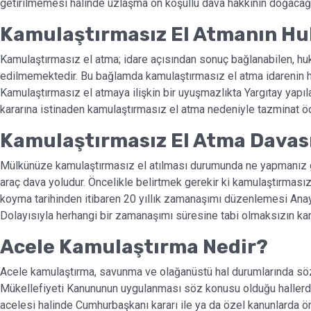
getirilmemesi halinde uzlaşma ön koşullu dava hakkının doğacağı 
Kamulaştırmasız El Atmanın Huk
Kamulaştırmasız el atma; idare açısından sonuç bağlanabilen, huk
edilmemektedir. Bu bağlamda kamulaştırmasız el atma idarenin hak
Kamulaştırmasız el atmaya ilişkin bir uyuşmazlıkta Yargıtay yapı
kararına istinaden kamulaştırmasız el atma nedeniyle tazminat 
Kamulaştırmasız El Atma Davası
Mülkünüze kamulaştırmasız el atılması durumunda ne yapmanız 
araç dava yoludur. Öncelikle belirtmek gerekir ki kamulaştırmas
koyma tarihinden itibaren 20 yıllık zamanaşımı düzenlemesi Anaya
Dolayısıyla herhangi bir zamanaşımı süresine tabi olmaksızın 
Acele Kamulaştırma Nedir?
Acele kamulaştırma, savunma ve olağanüstü hal durumlarında söz 
Mükellefiyeti Kanununun uygulanması söz konusu olduğu hallerde 
acelesi halinde Cumhurbaşkanı kararı ile ya da özel kanunlarda ö