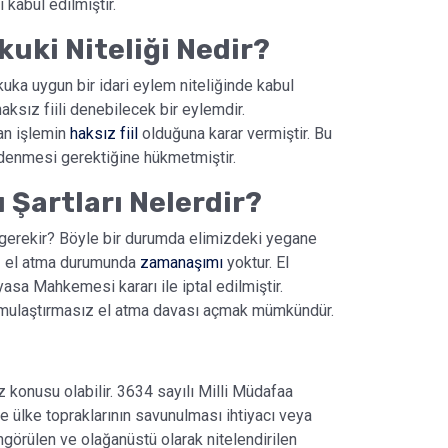
kabul edilmiştir.
uki Niteliği Nedir?
uka uygun bir idari eylem niteliğinde kabul
sız fiili denebilecek bir eylemdir.
lan işlemin
haksız fiil
olduğuna karar vermiştir. Bu
ödenmesi gerektiğine hükmetmiştir.
 Şartları Nelerdir?
gerekir? Böyle bir durumda elimizdeki yegane
ız el atma durumunda
zamanaşımı
yoktur. El
sa Mahkemesi kararı ile iptal edilmiştir.
kamulaştırmasız el atma davası açmak mümkündür.
konusu olabilir. 3634 sayılı Milli Müdafaa
ülke topraklarının savunulması ihtiyacı veya
ngörülen ve olağanüstü olarak nitelendirilen