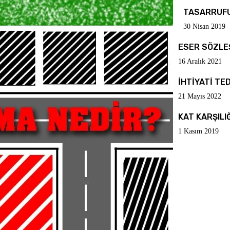
TASARRUFU
30 Nisan 2019
ESER SÖZLE
16 Aralık 2021
İHTİYATİ TE
21 Mayıs 2022
KAT KARŞILI
1 Kasım 2019