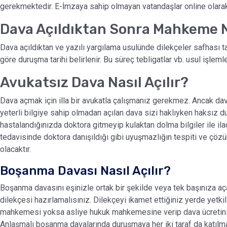
gerekmektedir. E-İmzaya sahip olmayan vatandaşlar online olar
Dava Açıldıktan Sonra Mahkeme 
Dava açıldıktan ve yazılı yargılama usulünde dilekçeler safhas
göre duruşma tarihi belirlenir. Bu süreç tebligatlar vb. usul işleml
Avukatsız Dava Nasıl Açılır?
Dava açmak için illa bir avukatla çalışmanız gerekmez. Ancak dav
yeterli bilgiye sahip olmadan açılan dava sizi haklıyken haksız 
hastalandığınızda doktora gitmeyip kulaktan dolma bilgiler ile il
tedavisinde doktora danışıldığı gibi uyuşmazlığın tespiti ve çöz
olacaktır.
Boşanma Davası Nasıl Açılır?
Boşanma davasını eşinizle ortak bir şekilde veya tek başınıza aça
dilekçesi hazırlamalısınız. Dilekçeyi ikamet ettiğiniz yerde yet
mahkemesi yoksa asliye hukuk mahkemesine verip dava ücretini 
Anlaşmalı boşanma davalarında duruşmaya her iki taraf da katılma