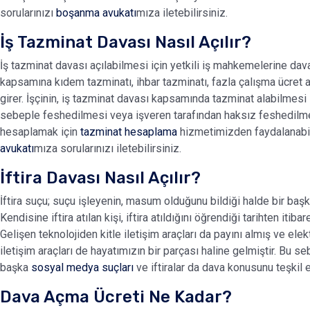
sorularınızı
boşanma avukatı
mıza iletebilirsiniz.
İş Tazminat Davası Nasıl Açılır?
İş tazminat davası açılabilmesi için yetkili iş mahkemelerine da
kapsamına kıdem tazminatı, ihbar tazminatı, fazla çalışma ücret al
girer. İşçinin, iş tazminat davası kapsamında tazminat alabilmesi 
sebeple feshedilmesi veya işveren tarafından haksız feshedilmes
hesaplamak için
tazminat hesaplama
hizmetimizden faydalanabil
avukatı
mıza sorularınızı iletebilirsiniz.
İftira Davası Nasıl Açılır?
İftira suçu; suçu işleyenin, masum olduğunu bildiği halde bir başk
Kendisine iftira atılan kişi, iftira atıldığını öğrendiği tarihten iti
Gelişen teknolojiden kitle iletişim araçları da payını almış ve el
iletişim araçları de hayatımızın bir parçası haline gelmiştir. Bu
başka
sosyal medya suçları
ve iftiralar da dava konusunu teşkil 
Dava Açma Ücreti Ne Kadar?