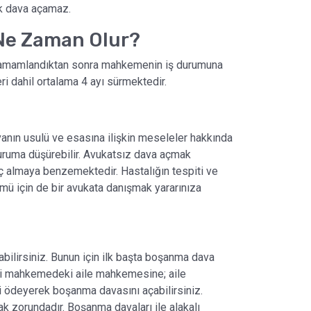
ak dava açamaz.
Ne Zaman Olur?
ı tamamlandıktan sonra mahkemenin iş durumuna
eri dahil ortalama 4 ayı sürmektedir.
anın usulü ve esasına ilişkin meseleler hakkında
duruma düşürebilir. Avukatsız dava açmak
aç almaya benzemektedir. Hastalığın tespiti ve
ümü için de bir avukata danışmak yararınıza
bilirsiniz. Bunun için ilk başta boşanma dava
kili mahkemedeki aile mahkemesine; aile
ödeyerek boşanma davasını açabilirsiniz.
k zorundadır. Boşanma davaları ile alakalı