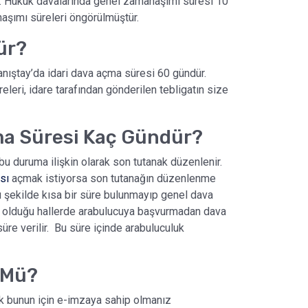
r. Hukuk davalarında genel zamanaşımı süresi 10
naşımı süreleri öngörülmüştür.
ür?
ştay’da idari dava açma süresi 60 gündür.
leri, idare tarafından gönderilen tebligatın size
a Süresi Kaç Gündür?
bu duruma ilişkin olarak son tutanak düzenlenir.
sı
açmak istiyorsa son tutanağın düzenlenme
bu şekilde kısa bir süre bulunmayıp genel dava
un olduğu hallerde arabulucuya başvurmadan dava
re verilir. Bu süre içinde arabuluculuk
 Mü?
k bunun için e-imzaya sahip olmanız