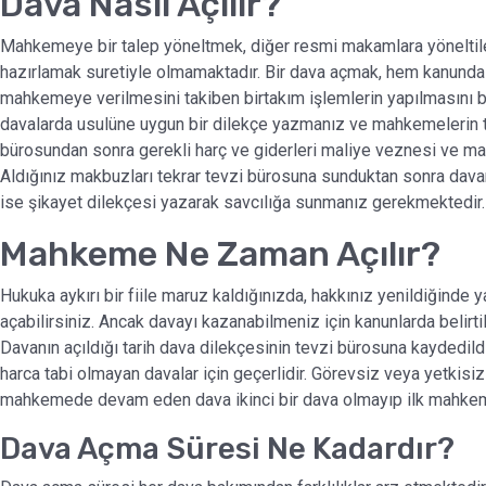
Dava Nasıl Açılır?
Mahkemeye bir talep yöneltmek, diğer resmi makamlara yöneltilen 
hazırlamak suretiyle olmamaktadır. Bir dava açmak, hem kanunda 
mahkemeye verilmesini takiben birtakım işlemlerin yapılmasını be
davalarda usulüne uygun bir dilekçe yazmanız ve mahkemelerin 
bürosundan sonra gerekli harç ve giderleri maliye veznesi ve 
Aldığınız makbuzları tekrar tevzi bürosuna sunduktan sonra dava
ise şikayet dilekçesi yazarak savcılığa sunmanız gerekmektedir.
Mahkeme Ne Zaman Açılır?
Hukuka aykırı bir fiile maruz kaldığınızda, hakkınız yenildiğinde
açabilirsiniz. Ancak davayı kazanabilmeniz için kanunlarda belirt
Davanın açıldığı tarih dava dilekçesinin tevzi bürosuna kaydedildi
harca tabi olmayan davalar için geçerlidir. Görevsiz veya yetki
mahkemede devam eden dava ikinci bir dava olmayıp ilk mahkeme
Dava Açma Süresi Ne Kadardır?