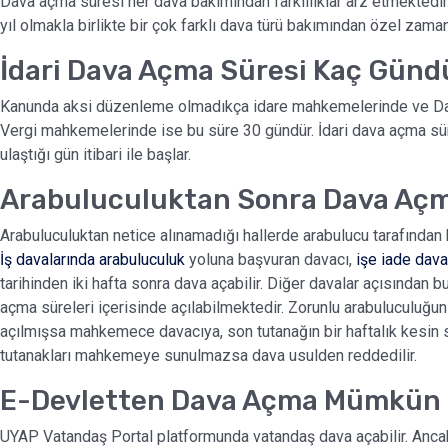
Dava açma süresi her dava bakımından farklılıklar arz etmektedi
yıl olmakla birlikte bir çok farklı dava türü bakımından özel zama
İdari Dava Açma Süresi Kaç Günd
Kanunda aksi düzenleme olmadıkça idare mahkemelerinde ve Danı
Vergi mahkemelerinde ise bu süre 30 gündür. İdari dava açma süre
ulaştığı gün itibari ile başlar.
Arabuluculuktan Sonra Dava Açm
Arabuluculuktan netice alınamadığı hallerde arabulucu tarafından 
İş davalarında arabuluculuk
yoluna başvuran davacı,
işe iade dava
tarihinden iki hafta sonra dava açabilir. Diğer davalar açısından 
açma süreleri içerisinde açılabilmektedir. Zorunlu arabuluculuğ
açılmışsa mahkemece davacıya, son tutanağın bir haftalık kesin sü
tutanakları mahkemeye sunulmazsa dava usulden reddedilir.
E-Devletten Dava Açma Mümkün
UYAP Vatandaş Portal platformunda vatandaş dava açabilir. Anca