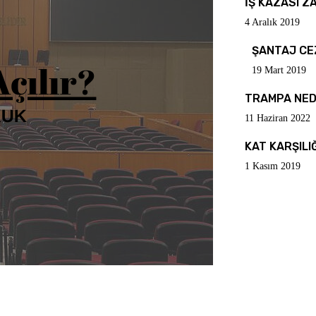
İŞ KAZASI Z
4 Aralık 2019
ŞANTAJ CE
19 Mart 2019
TRAMPA NED
11 Haziran 2022
KAT KARŞILI
1 Kasım 2019