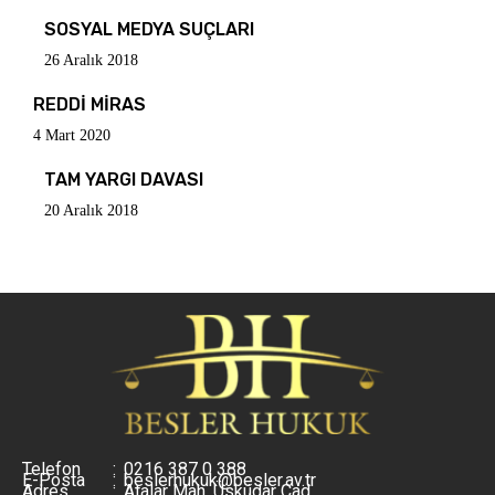
SOSYAL MEDYA SUÇLARI
26 Aralık 2018
REDDİ MİRAS
4 Mart 2020
TAM YARGI DAVASI
20 Aralık 2018
Telefon
:
0216 387 0 388
E-Posta
:
beslerhukuk@besler.av.tr
Adres
:
Atalar Mah. Üsküdar Cad.