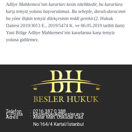
Adliye Mahkemesi’nin kararları kesin niteliktedir, bu kararlara
karşı temyiz yoluna başvurulamaz.
Bu sebeple, davalı-davacının
bu yöne ilişkin temyiz dilekçesinin reddi gerekir.
(2. Hukuk
Dairesi 2019/3013 E., 2019/5474 K. ve 06.05.2019 tarihli ilam)
Yani Bölge Adliye Mahkemesi’nin kararlarına karşı temyiz
yoluna gidilemez.
Telefon
:
0216 387 0 388
E-Posta
:
beslerhukuk@besler.av.tr
Adres
:
Atalar Mah. Üsküdar Cad.
No:164/4 Kartal/İstanbul