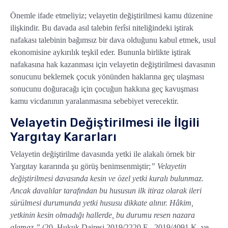
Önemle ifade etmeliyiz; velayetin değiştirilmesi kamu düzenine
ilişkindir. Bu davada asıl talebin ferîsi niteliğindeki iştirak
nafakası talebinin bağımsız bir dava olduğunu kabul etmek, usul
ekonomisine aykırılık teşkil eder. Bununla birlikte iştirak
nafakasına hak kazanması için velayetin değiştirilmesi davasının
sonucunu beklemek çocuk yönünden haklarına geç ulaşması
sonucunu doğuracağı için çocuğun hakkına geç kavuşması
kamu vicdanının yaralanmasına sebebiyet verecektir.
Velayetin Değiştirilmesi ile İlgili
Yargıtay Kararları
Velayetin değiştirilme davasında yetki ile alakalı örnek bir
Yargıtay kararında şu görüş benimsenmiştir;
” Velayetin
değiştirilmesi davasında kesin ve özel yetki kuralı bulunmaz.
Ancak davalılar tarafından bu hususun ilk itiraz olarak ileri
sürülmesi durumunda yetki hususu dikkate alınır. Hâkim,
yetkinin kesin olmadığı hallerde, bu durumu resen nazara
alamaz.”
(20. Hukuk Dairesi 2019/2220 E., 2019/4091 K. ve