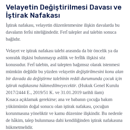
Velayetin Değiştirilmesi Davası ve
İştirak Nafakası
İştirak nafakası, velayetin düzenlenmesine ilişkin davalarda bu
davaların ferîsi niteliğindedir. Ferî talepler asıl talebin sonuca
bağlıdır.
Velayet ve iştirak nafakası talebi arasında da bir öncelik ya da
sonralık ilişkisi bulunmayıp aslilik ve ferîlik ilişkisi söz
konusudur. Ferî talebin, asıl talepten bağımsız olarak istenmesi
mümkün değildir bu yüzden
velayetin değiştirilmesini konu alan
bir davada da değiştirme talebinin reddi durumunda çocuk için
iştirak nafakasına hükmedilmeyecektir
. (Hukuk Genel Kurulu
2017/2444 E., 2019/51 K. ve 31.01.2019 tarihli ilam)
Kısaca açıklamak gerekirse; ana ve babanın çocuğa bakım
yükümünün doğal sonucu olan iştirak nafakası, çocuğun
korunmasına yöneliktir ve kamu düzenine ilişkindir. Bu nedenle
de hâkim, talep bulunmasa dahi kendiliğinden iştirak nafakasına
hükmetmelidir.