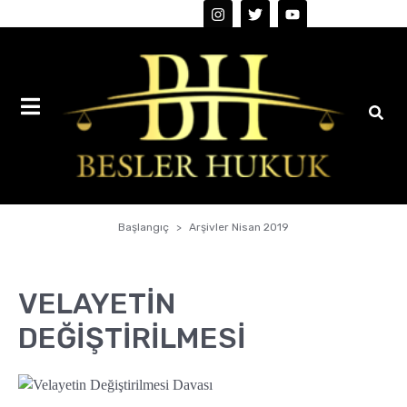
0216 387 0 388
Başlangıç
Arşivler Nisan 2019
VELAYETİN
DEĞİŞTİRİLMESİ