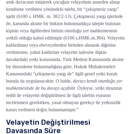
artık davacının müşterek çocuğun velayetinin anneden alınıp
kendisine verilmesi yönündeki talebi, bir “çekişmesiz yargı”
işidir (6100 s. HMK. m. 382/2-13). Çekişmesiz yargı işlerinde
de, kanunda aksine bir hüküm bulunmadıkça talepte bulunan
kişinin veya ilgililerden birinin oturduğu yer mahkemesinin
yetkili olduğu kabul edilmiştir (6100 s.HMK.m.384). Velayetin
kaldırılması veya ebeveynlerden birinden alınarak diğerine
verilmesine, yahut kaldırılan velayetin iadesine ilişkin
davalardaki yetki konusunda, Türk Medeni Kanununda aksine
bir düzenleme bulunmadığına göre, Hukuk Muhakemeleri
Kanunundaki “çekişmesiz yargı ile” ilgili genel yetki kuralı
burada da uygulanacaktır. O halde,
davacı kendi oturduğu yer
mahkemesinde de bu davayı açabilir.
Öyleyse, yetki itirazının
reddi ile velayetin değiştirilmesi ile ilgili talebin esasının
incelenmesi gerekirken, yasal olmayan gerekçe ile yetkisizlik
kararı verilmesi doğru bulunmamıştır.”
Velayetin Değiştirilmesi
Davasında Süre